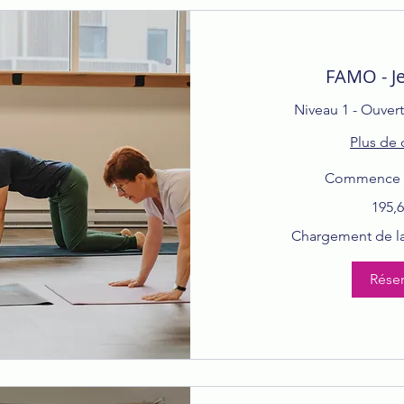
FAMO - J
Niveau 1 - Ouver
Plus de 
Commence le
195,69 dollars
195,6
canadiens
Chargement de la 
Réser