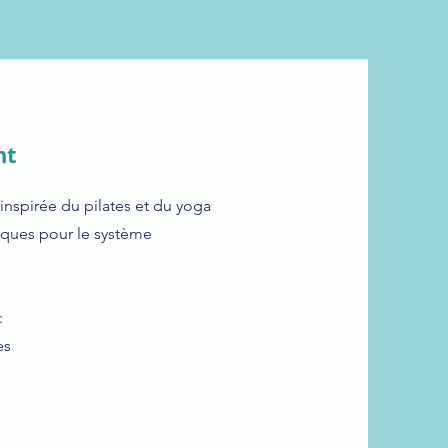
nt
spirée du pilates et du yoga
iques pour le système
:
es