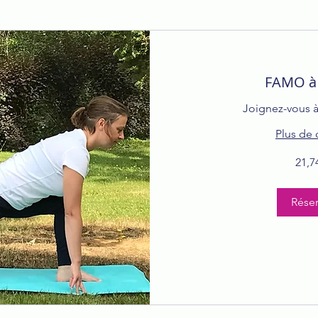
FAMO à 
Joignez-vous à
Plus de 
21,74 dollars
21,7
canadiens
Réser