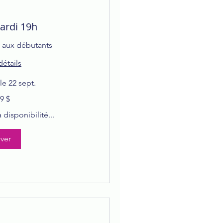
ardi 19h
t aux débutants
détails
 22 sept.
9 $
disponibilité...
ver