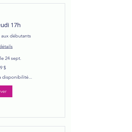
eudi 17h
t aux débutants
détails
 24 sept.
9 $
disponibilité...
ver