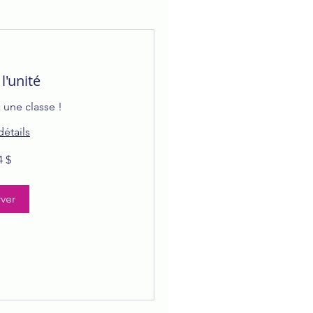
l'unité
 une classe !
détails
4 $
ver