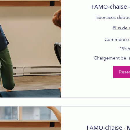
FAMO-chaise -
Exercices debout
Plus de 
Commence le
195,69 dollars
195,6
canadiens
Chargement de la 
Réser
FAMO-chaise - 