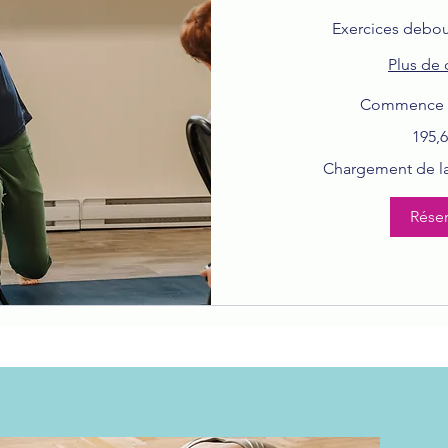
Exercices debout
Plus de 
Commence le
195,69 dollars
195,6
canadiens
Chargement de la 
Réser