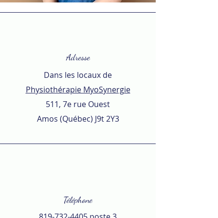
Adresse
Dans les locaux de
Physiothérapie MyoSynergie
511, 7e rue Ouest
Amos (Québec) J9t 2Y3
Téléphone
819-732-4405
poste 3