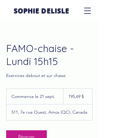
SOPHIE DELISLE
FAMO-chaise -
Lundi 15h15
Exercices debout et sur chaise
195,69 dollars
canadiens
Commence le 21 sept.
C
195,69 $
o
m
511, 7e rue Ouest, Amos (QC), Canada
m
e
n
c
Réserver
e