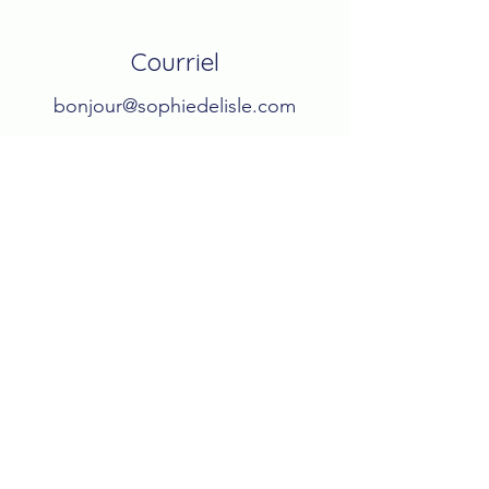
Courriel
bonjour@sophiedelisle.com
Suivez-moi
© 2025 - Tous droits réservés - Sophie
Delisle
Politique de confidentialité