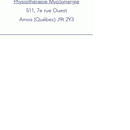
Physiothérapie MyoSynergie
511, 7e rue Ouest
Amos (Québec) J9t 2Y3
Téléphone
819-732-4405
poste 3
Réserver un massage en ligne
Courriel