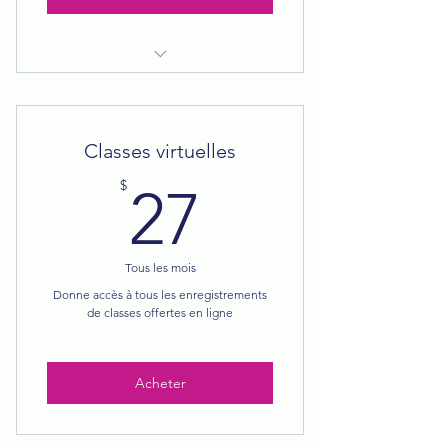
Séances FAMO planifiées pour vous
pendant 12 semaines
Accès aux vidéos de démonstration
Classes virtuelles
et explications écrites
27$
$
27
Possibilité de modifier vos séances
à votre guise
Tous les mois
Accompagnement individuel via
chat
Donne accès à tous les enregistrements
de classes offertes en ligne
Accès aux séances même après la
fin du programme
Acheter